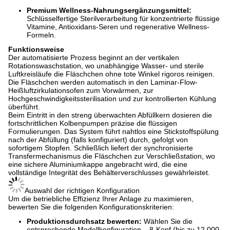
Premium Wellness-Nahrungsergänzungsmittel:
Schlüsselfertige Sterilverarbeitung für konzentrierte flüssige
Vitamine, Antioxidans-Seren und regenerative Wellness-
Formeln.
Funktionsweise
Der automatisierte Prozess beginnt an der vertikalen
Rotationswaschstation, wo unabhängige Wasser- und sterile
Luftkreisläufe die Fläschchen ohne tote Winkel rigoros reinigen.
Die Fläschchen werden automatisch in den Laminar-Flow-
Heißluftzirkulationsofen zum Vorwärmen, zur
Hochgeschwindigkeitssterilisation und zur kontrollierten Kühlung
überführt.
Beim Eintritt in den streng überwachten Abfüllkern dosieren die
fortschrittlichen Kolbenpumpen präzise die flüssigen
Formulierungen. Das System führt nahtlos eine Stickstoffspülung
nach der Abfüllung (falls konfiguriert) durch, gefolgt von
sofortigem Stopfen. Schließlich liefert der synchronisierte
Transfermechanismus die Fläschchen zur Verschließstation, wo
eine sichere Aluminiumkappe angebracht wird, die eine
vollständige Integrität des Behälterverschlusses gewährleistet.
Auswahl der richtigen Konfiguration
Um die betriebliche Effizienz Ihrer Anlage zu maximieren,
bewerten Sie die folgenden Konfigurationskriterien:
Produktionsdurchsatz bewerten:
Wählen Sie die
entsprechende Modellkonfiguration – 8-Kopf (bis zu 12.000