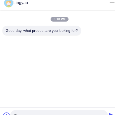
sale2@szlysb.com.cn
Lingyao
Anschrift
Nr. 115 Zhujia Straße, Stadt Lujia,Kunshan,Provinz Jiangsu
3:18 PM
Good day, what product are you looking for?
Datenschutzrichtlinie
|
Sitemap
China Gute Qualität Flaschenfüllmaschine Lieferant.
Urheberrecht © 2024-2026 Suzhou Lingyao Intelligent Equipment
Co., Ltd. Alle Rechte vorbehalten.