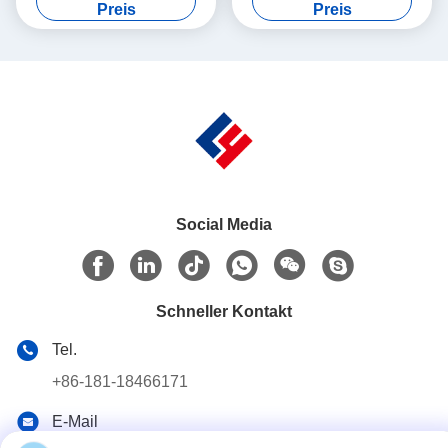
(10-50 ml) Präzisionsservo-
standardkonforme
Preis
Preis
peristaltische Dosierung und
Automatisierung für mRNA
Architektur ohne
und Biologika
Kreuzkontamination für
botanische Extrakte
Social Media
Schneller Kontakt
Tel.
+86-181-18466171
E-Mail