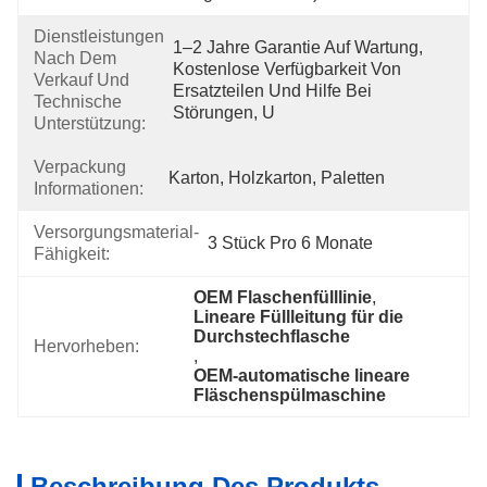
Dienstleistungen
1–2 Jahre Garantie Auf Wartung, 
Nach Dem
Kostenlose Verfügbarkeit Von 
Verkauf Und
Ersatzteilen Und Hilfe Bei 
Technische
Störungen, U
Unterstützung:
Verpackung
Karton, Holzkarton, Paletten
Informationen:
Versorgungsmaterial-
3 Stück Pro 6 Monate
Fähigkeit:
OEM Flaschenfülllinie
, 
Lineare Füllleitung für die 
Durchstechflasche
Hervorheben:
, 
OEM-automatische lineare 
Fläschenspülmaschine
Beschreibung Des Produkts