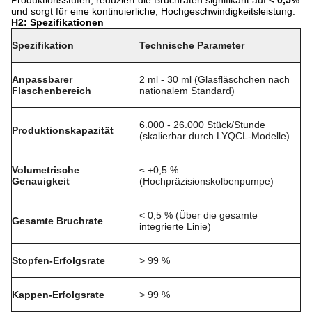
Produktionsstufen, reduziert die Bruchraten signifikant auf
< 0,5%
und sorgt für eine kontinuierliche, Hochgeschwindigkeitsleistung.
H2: Spezifikationen
Spezifikation
Technische Parameter
Anpassbarer
2 ml - 30 ml (Glasfläschchen nach
Flaschenbereich
nationalem Standard)
6.000 - 26.000 Stück/Stunde
Produktionskapazität
(skalierbar durch LYQCL-Modelle)
Volumetrische
≤ ±0,5 %
Genauigkeit
(Hochpräzisionskolbenpumpe)
< 0,5 % (Über die gesamte
Gesamte Bruchrate
integrierte Linie)
Stopfen-Erfolgsrate
> 99 %
Kappen-Erfolgsrate
> 99 %