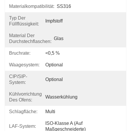
Materialkompatibilität:
SS316
Typ Der
Impfstoff
Füllflüssigkeit:
Material Der
Glas
Durchstechflaschen:
Bruchrate:
<0,5 %
Waagesystem:
Optional
CIP/SIP-
Optional
System:
Kühlvorrichtung
Wasserkühlung
Des Ofens:
Schlagfläche:
Multi
ISO-Klasse A (auf 
LAF-System:
Maßgeschneiderte)