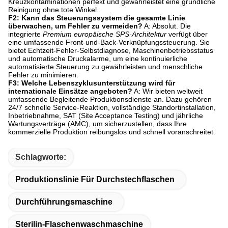
Kreuzkontaminationen perfekt und gewährleistet eine gründliche
Reinigung ohne tote Winkel.
F2: Kann das Steuerungssystem die gesamte Linie
überwachen, um Fehler zu vermeiden?
A: Absolut. Die
integrierte
Premium europäische SPS-Architektur
verfügt über
eine umfassende Front-und-Back-Verknüpfungssteuerung. Sie
bietet Echtzeit-Fehler-Selbstdiagnose, Maschinenbetriebsstatus
und automatische Druckalarme, um eine kontinuierliche
automatisierte Steuerung zu gewährleisten und menschliche
Fehler zu minimieren.
F3: Welche Lebenszyklusunterstützung wird für
internationale Einsätze angeboten?
A: Wir bieten weltweit
umfassende Begleitende Produktionsdienste an. Dazu gehören
24/7 schnelle Service-Reaktion, vollständige Standortinstallation,
Inbetriebnahme, SAT (Site Acceptance Testing) und jährliche
Wartungsverträge (AMC), um sicherzustellen, dass Ihre
kommerzielle Produktion reibungslos und schnell voranschreitet.
Schlagworte:
Produktionslinie Für Durchstechflaschen
Durchführungsmaschine
Sterilin-Flaschenwaschmaschine