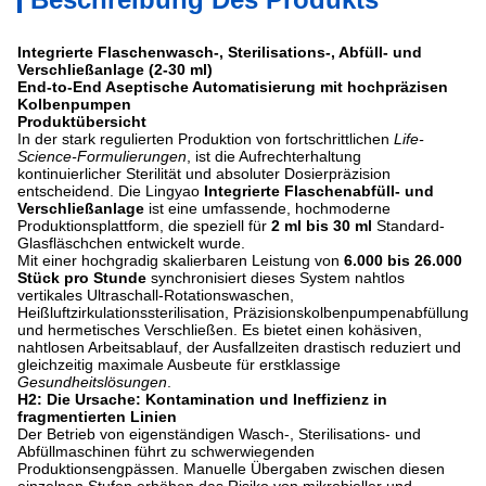
Integrierte Flaschenwasch-, Sterilisations-, Abfüll- und
Verschließanlage (2-30 ml)
End-to-End Aseptische Automatisierung mit hochpräzisen
Kolbenpumpen
Produktübersicht
In der stark regulierten Produktion von fortschrittlichen
Life-
Science-Formulierungen
, ist die Aufrechterhaltung
kontinuierlicher Sterilität und absoluter Dosierpräzision
entscheidend. Die Lingyao
Integrierte Flaschenabfüll- und
Verschließanlage
ist eine umfassende, hochmoderne
Produktionsplattform, die speziell für
2 ml bis 30 ml
Standard-
Glasfläschchen entwickelt wurde.
Mit einer hochgradig skalierbaren Leistung von
6.000 bis 26.000
Stück pro Stunde
synchronisiert dieses System nahtlos
vertikales Ultraschall-Rotationswaschen,
Heißluftzirkulationssterilisation, Präzisionskolbenpumpenabfüllung
und hermetisches Verschließen. Es bietet einen kohäsiven,
nahtlosen Arbeitsablauf, der Ausfallzeiten drastisch reduziert und
gleichzeitig maximale Ausbeute für erstklassige
Gesundheitslösungen
.
H2: Die Ursache: Kontamination und Ineffizienz in
fragmentierten Linien
Der Betrieb von eigenständigen Wasch-, Sterilisations- und
Abfüllmaschinen führt zu schwerwiegenden
Produktionsengpässen. Manuelle Übergaben zwischen diesen