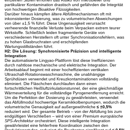
einzelnen Stufen erhöhen das Risiko von mikrobieller und
partikulärer Kontamination drastisch und gefährden die Integrität
von hochwertigen
Bioaktive Flüssigkeiten
.
Darüber hinaus kämpfen ältere Abfüllmechanismen oft mit
inkonsistenter Dosierung, was zu volumetrischen Abweichungen
von über ±1,5 % führt. Diese Ungenauigkeit verursacht
verheerende finanzielle Verluste beim Verpacken extrem teurer
Wirkstoffe. Schließlich leiden fragmentierte Geräte von
verschiedenen Herstellern oft unter Synchronisationsfehlern, was
zu hohen Glasbruchraten und erschöpfenden
Wartungsstillständen führt.
H2: Die Lösung: Synchronisierte Präzision und intelligente
Integration
Die automatisierte Lingyao-Plattform löst diese Ineffizienzen
durch nahtlose mechanische und elektrische Integration. Der
Arbeitsablauf beginnt mit einer hocheffizienten vertikalen
Ultraschall-Rotationswaschmaschine, die unabhängige
Sprühdüsen verwendet und Kreuzkontaminationen vollständig
eliminiert. Die Fläschchen durchlaufen dann einen
fortschrittlichen Heißluftzirkulationstunnel, der eine gleichmäßige
Wärmeverteilung für die vollständige Pyrogenentfernung erreicht.
Um die Perfektion der Dosierung zu gewährleisten, verwendet
das Abfüllmodul hochwertige Keramikkolbenpumpen, wodurch die
volumetrische Genauigkeit auf außergewöhnliche
≤ ±0,5%
reduziert wird. Der gesamte Betrieb – von der Abfüllung bis zum
endgültigen Verschließen – wird von einer
Premium europäische
SPS-Architektur
orchestriert. Diese intelligente Integration
gewährleistet eine fehlerfreie Koordination zwischen den