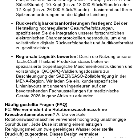
Stück/Stunde), 10-Kopf (bis zu 18.000 Stück/Stunde) oder
12-Kopf (bis zu 26.000 Stück/Stunde) – basierend auf Ihren
Spitzenanforderungen an die tägliche Leistung.
Rückverfolgbarkeitsanforderungen festlegen:
Bei der
Herstellung hochregulierter
Gesundheitslösungen
,
spezifizieren Sie die Integration unserer fortschrittlichen
elektronischen Chargenprotokollierungsmodule, um eine
vollständige digitale Rückverfolgbarkeit und Auditkonformität
zu gewährleisten.
Regionale Logistik bewerten:
Durch die Nutzung unserer
TachoCraft Thailand Produktionsbasis bieten wir
spezialisierte tropentaugliche Maschinenkonstruktionen und
vollständige IQ/OQ/PQ-Validierungsdossiers zur
Beschleunigung der SABER/SASO-Zollabfertigung in der
MENA-Region. Wir laden Sie ein, kundenspezifische
Linienlayouts mit unseren Ingenieuren auf den
bevorstehenden Fachausstellungen für medizinische
Geräte 2026 in ganz Afrika zu erkunden.
Häufig gestellte Fragen (FAQ)
F1: Wie verhindert die Rotationswaschmaschine
Kreuzkontaminationen?
A: Die vertikale
Rotationswaschmaschine verwendet hochgradig unabhängige
Sprühdüsen. Jede Düse ist streng einem einzigen
Reinigungsmedium (wie gereinigtes Wasser oder sterile
Druckluft) zugeordnet. Dieses Design vermeidet