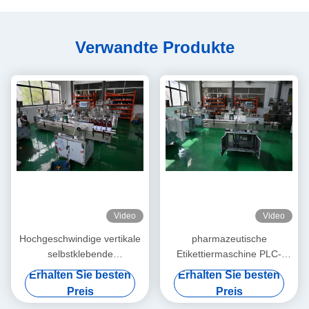
Verwandte Produkte
Video
Video
Hochgeschwindige vertikale
pharmazeutische
selbstklebende
Etikettiermaschine PLC-
Etikettiermaschine für
System Touchscreen, -Motor
Erhalten Sie besten
Erhalten Sie besten
Durchstechflaschen und
hochgenaue Positionierung
Preis
Preis
kleine Flaschen Servo-
für Etiketten