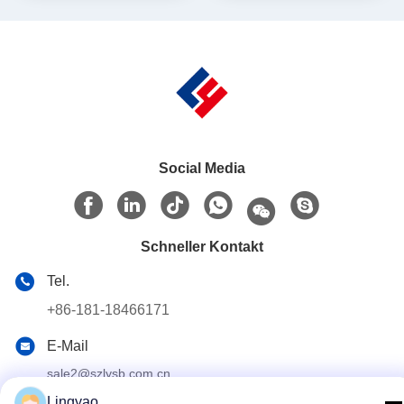
getriebene
Spannungskontrolle und
Präzision ohne Verschiebung
bei 500 BPM
Social Media
Schneller Kontakt
Tel.
+86-181-18466171
E-Mail
sale2@szlysb.com.cn
Lingyao