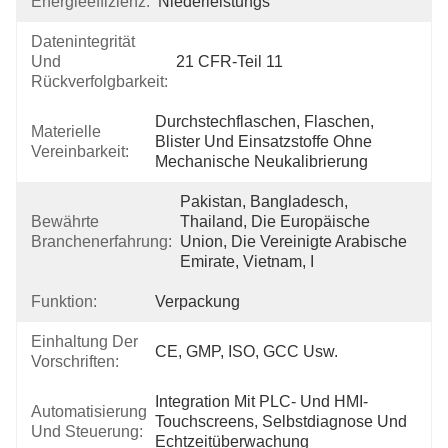
Energieeffizienz:
Niederleistungs
Datenintegrität
Und
21 CFR-Teil 11
Rückverfolgbarkeit:
Durchstechflaschen, Flaschen, 
Materielle
Blister Und Einsatzstoffe Ohne 
Vereinbarkeit:
Mechanische Neukalibrierung
Pakistan, Bangladesch, 
Bewährte
Thailand, Die Europäische 
Branchenerfahrung:
Union, Die Vereinigte Arabische 
Emirate, Vietnam, I
Funktion:
Verpackung
Einhaltung Der
CE, GMP, ISO, GCC Usw.
Vorschriften:
Integration Mit PLC- Und HMI-
Automatisierung
Touchscreens, Selbstdiagnose Und 
Und Steuerung:
Echtzeitüberwachung