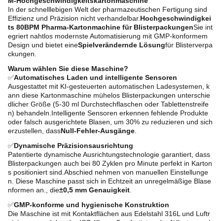
M-Hochgeschwindigkeitskartonmaschine
In der schnelllebigen Welt der pharmazeutischen Fertigung sind
Effizienz und Präzision nicht verhandelbar.
Hochgeschwindigkei
ts 80BPM Pharma-Kartonmachine für Blisterpackungen
Sie int
egriert nahtlos modernste Automatisierung mit GMP-konformem
Design und bietet eine
Spielverändernde Lösung
für Blisterverpa
ckungen.
Warum wählen Sie diese Maschine?
✅
Automatisches Laden und intelligente Sensoren
Ausgestattet mit KI-gesteuerten automatischen Ladesystemen, k
ann diese Kartonmaschine mühelos Blisterpackungen unterschie
dlicher Größe (5-30 ml Durchstechflaschen oder Tablettenstreife
n) behandeln.Intelligente Sensoren erkennen fehlende Produkte
oder falsch ausgerichtete Blasen, um 30% zu reduzieren und sich
erzustellen, dass
Null-Fehler-Ausgänge
.
✅
Dynamische Präzisionsausrichtung
Patentierte dynamische Ausrichtungstechnologie garantiert, dass
Blisterpackungen auch bei 80 Zyklen pro Minute perfekt in Karton
s positioniert sind.Abschied nehmen von manuellen Einstellunge
n. Diese Maschine passt sich in Echtzeit an unregelmäßige Blase
nformen an., die
±0,5 mm Genauigkeit
.
✅
GMP-konforme und hygienische Konstruktion
Die Maschine ist mit Kontaktflächen aus Edelstahl 316L und Luftr