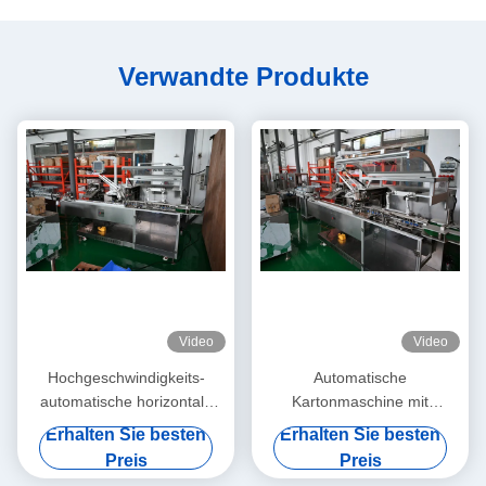
Verwandte Produkte
Video
Video
Hochgeschwindigkeits-
Automatische
automatische horizontale
Kartonmaschine mit
Kartonmaschine (LYWZH-
Blisterline-Integration
Erhalten Sie besten
Erhalten Sie besten
260) Continuous-Motion
(LYWZH-200) Mittelschnell-
Preis
Preis
Sekundary Packaging
Hochgeschwindigkeits-