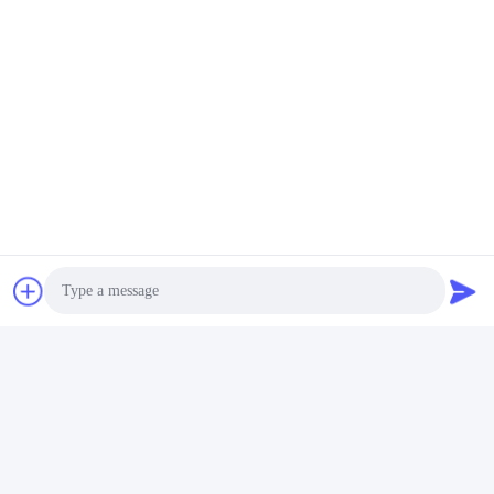
Social Media
Schneller Kontakt
Tel.
+86-181-18466171
E-Mail
sale2@szlysb.com.cn
Anschrift
Photo
Nr. 115 Zhujia Straße, Stadt Lujia,Kunshan,Provinz Jiangsu
Video Call