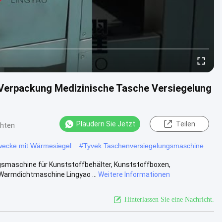
Verpackung Medizinische Tasche Versiegelung
Plaudern Sie Jetzt
Teilen
chten
wecke mit Wärmesiegel
#
Tyvek Taschenversiegelungsmaschine
maschine für Kunststoffbehälter, Kunststoffboxen,
 Warmdichtmaschine Lingyao ...
Weitere Informationen
Hinterlassen Sie eine Nachricht.