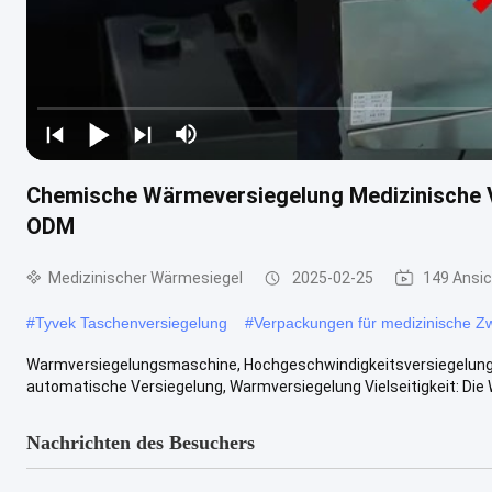
Chemische Wärmeversiegelung Medizinische 
ODM
Medizinischer Wärmesiegel
2025-02-25
149 Ansi
#
Tyvek Taschenversiegelung
#
Verpackungen für medizinische Z
Warmversiegelungsmaschine, Hochgeschwindigkeitsversiegelungs
automatische Versiegelung, Warmversiegelung Vielseitigkeit: Die
Nachrichten des Besuchers