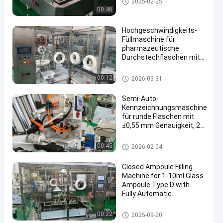
2025-02-25
00:46
Hochgeschwindigkeits-
Füllmaschine für
pharmazeutische
Durchstechflaschen mit
120 BPM mit CE- und
cGMP-Konformität und
Füllmaschine für pharmazeuti
00:12
2026-03-31
Klasse A 100 LAF-System
sche Durchstechflaschen
für die Füllung und
Semi-Auto-
Abdichtung steriler
Kennzeichnungsmaschine
Glasröhrchen
für runde Flaschen mit
±0,55 mm Genauigkeit, 20-
40 Flaschen/Min und 30-
200 mm
Etikettiermaschine für Flaschen
00:45
2026-02-04
Flaschendurchmesser
Closed Ampoule Filling
Machine for 1-10ml Glass
Ampoule Type D with
Fully Automatic
Operation – Ideal for
Vaccines and Hormones
Ampullen-Füllmaschine
00:22
2025-09-20