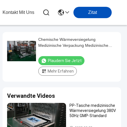
Kontakt Mit Uns
Zitat
Chemische Wärmeversiegelung
Medizinische Verpackung Medizinische
Tasche Versiegelung ODM
Plaudern Sie Jetzt
Mehr Erfahren
Verwandte Videos
PP-Tasche medizinische
Wärmeversiegelung 380V
50Hz GMP-Standard
Medizinischer Wärmesiegel